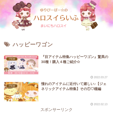
ハッピーワゴン
『目アイテム特集ハッピーワゴン』驚異の
ITEM
30種！購入４種ご紹介✩
2022.03.27
憧れのアイテムに近付いて嬉しい♪【ジェ
ITEM
ネリックアイテム特集】その①♡瞳編
2022.02.13
スポンサーリンク