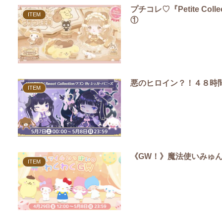
プチコレ♡『Petite Co
ITEM
①
悪のヒロイン？！４８時
ITEM
《GW！》魔法使いみゅ
ITEM