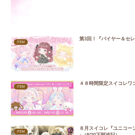
第3回！『バイヤー＆セ
ITEM
４８時間限定スイコレワ
ITEM
８月スイコレ『ユニコー
ITEM
♪（8/20下部追記）