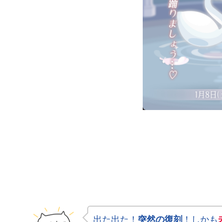
出た出た！
突然の復刻
！しかも