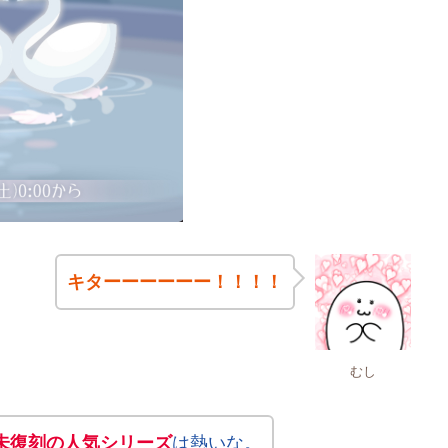
キターーーーーー！！！！
むし
未復刻の人気シリーズ
は熱いな。