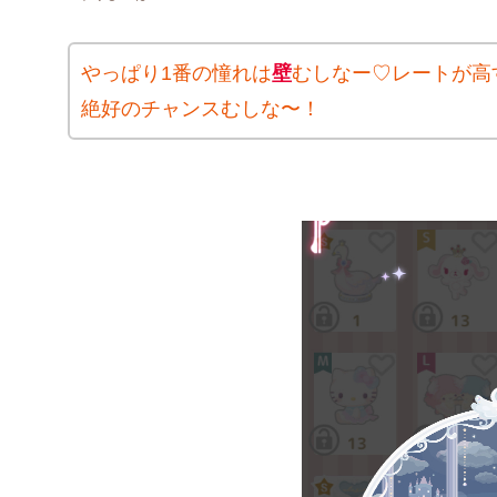
やっぱり1番の憧れは
壁
むしなー♡レートが高
絶好のチャンスむしな〜！