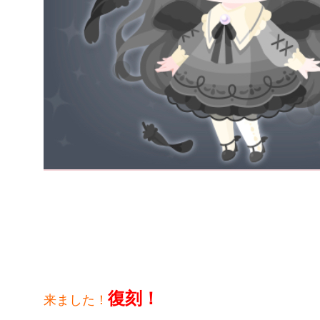
復刻！
来ました！