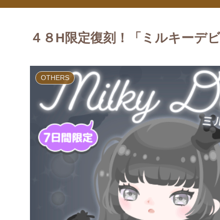
４８H限定復刻！「ミルキーデ
OTHERS