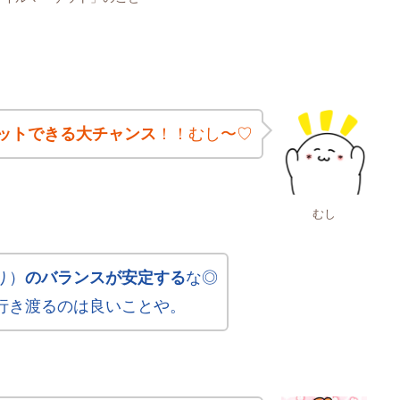
ットできる大チャンス
！！むし〜♡
むし
り）
のバランスが安定する
な◎
行き渡るのは良いことや。