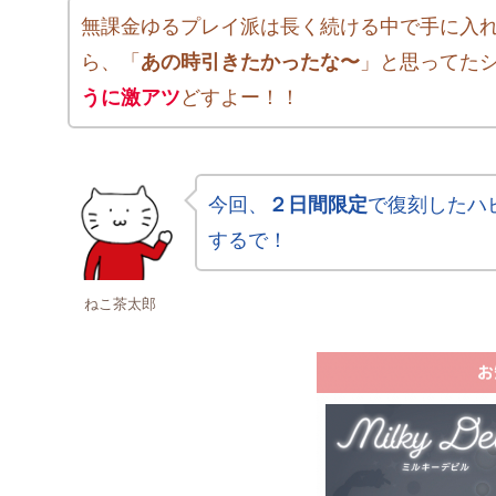
無課金ゆるプレイ派は長く続ける中で手に入
ら、「
あの時引きたかったな〜
」と思ってた
うに激アツ
どすよー！！
今回、
２日間限定
で復刻したハ
するで！
ねこ茶太郎