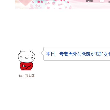
本日、
奇想天外
な機能が追加さ
ねこ茶太郎