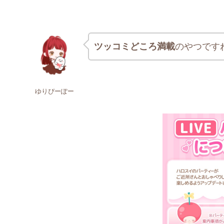
ツッコミどころ満載
のやつです
ゆりぴーぽー