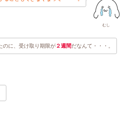
むし
たのに、受け取り期限が
２週間
だなんて・・・。
。