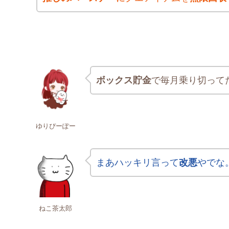
ボックス貯金
で毎月乗り切って
ゆりぴーぽー
まあハッキリ言って
改悪
やでな
ねこ茶太郎