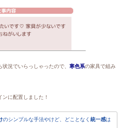
ち状況でいらっしゃったので、
寒色系
の家具で組み
インに配置しました！
け
のシンプルな手法やけど、どことなく
統一感
は