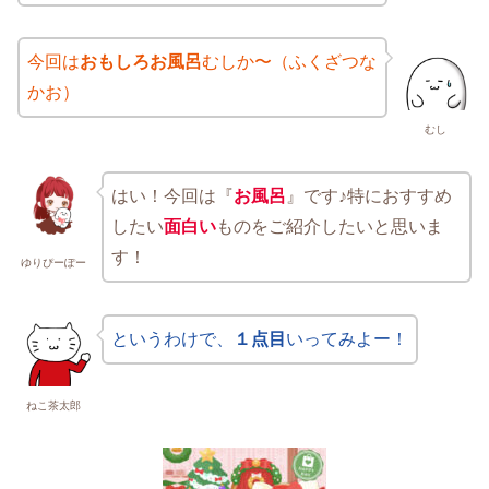
今回は
おもしろお風呂
むしか〜（ふくざつな
かお）
むし
はい！今回は『
お風呂
』です♪特におすすめ
したい
面白い
ものをご紹介したいと思いま
す！
ゆりぴーぽー
というわけで、
１点目
いってみよー！
ねこ茶太郎