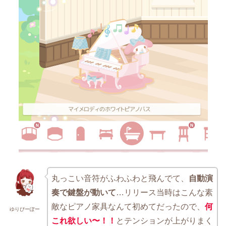
丸っこい音符がふわふわと飛んでて、
自動演
奏で鍵盤が動いて
…リリース当時はこんな素
敵なピアノ家具なんて初めてだったので、
何
ゆりぴーぽー
これ欲しい〜！！
とテンションが上がりまく