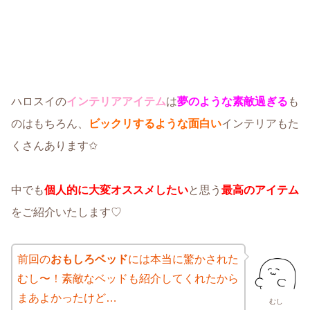
ハロスイの
インテリアアイテム
は
夢のような素敵過ぎる
も
のはもちろん、
ビックリするような面白い
インテリアもた
くさんあります✩
中でも
個人的に大変オススメしたい
と思う
最高のアイテム
をご紹介いたします♡
前回の
おもしろベッド
には本当に驚かされた
むし〜！素敵なベッドも紹介してくれたから
まあよかったけど…
むし