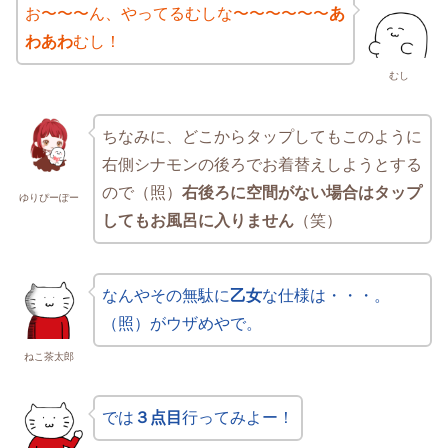
お〜〜〜ん、やってるむしな〜〜〜〜〜〜
あ
わあわ
むし！
むし
ちなみに、どこからタップしてもこのように
右側シナモンの後ろでお着替えしようとする
ので（照）
右後ろに空間がない場合はタップ
ゆりぴーぽー
してもお風呂に入りません
（笑）
なんやその無駄に
乙女
な仕様は・・・。
（照）がウザめやで。
ねこ茶太郎
では
３点目
行ってみよー！