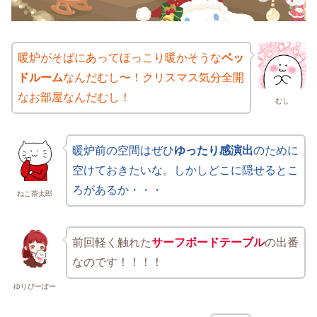
暖炉がそばにあってほっこり暖かそうな
ベッ
ドルーム
なんだむし〜！クリスマス気分全開
なお部屋なんだむし！
むし
暖炉前の空間はぜひ
ゆったり感演出
のために
空けておきたいな。しかしどこに隠せるとこ
ろがあるか・・・
ねこ茶太郎
前回軽く触れた
サーフボードテーブル
の出番
なのです！！！！
ゆりぴーぽー