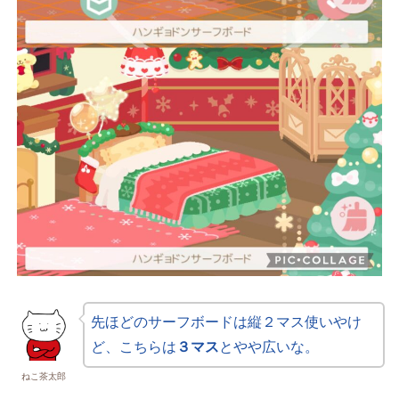
先ほどのサーフボードは縦２マス使いやけ
ど、こちらは
３マス
とやや広いな。
ねこ茶太郎