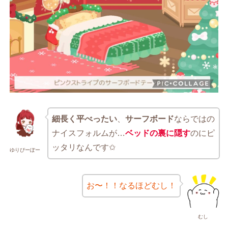
細長く平べったい
、
サーフボード
ならではの
ナイスフォルムが…
ベッドの裏に隠す
のにピ
ッタリなんです✩
ゆりぴーぽー
お〜！！なるほどむし！
むし