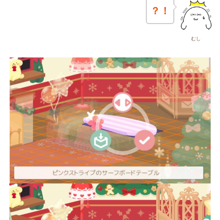
？！
むし