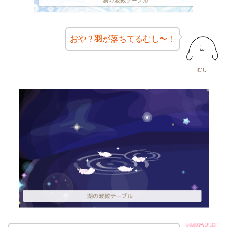
おや？
羽
が落ちてるむし〜！
むし