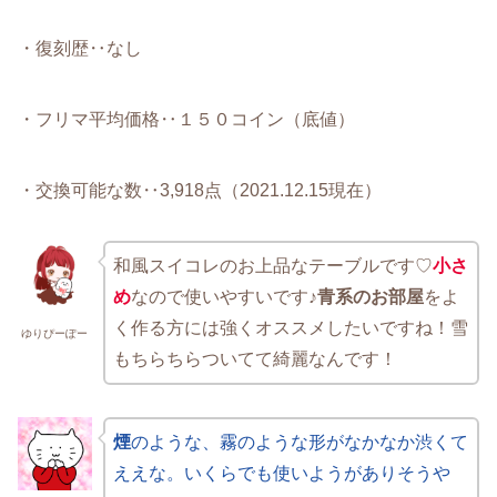
・復刻歴‥なし
・フリマ平均価格‥１５０コイン（底値）
・交換可能な数‥3,918点（2021.12.15現在）
和風スイコレのお上品なテーブルです♡
小さ
め
なので使いやすいです♪
青系のお部屋
をよ
く作る方には強くオススメしたいですね！雪
ゆりぴーぽー
もちらちらついてて綺麗なんです！
煙
のような、霧のような形がなかなか渋くて
ええな。いくらでも使いようがありそうや