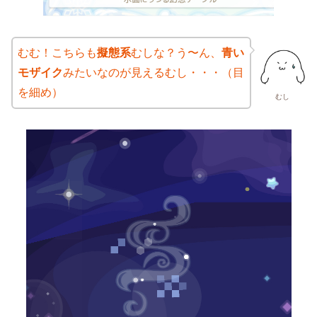
むむ！こちらも
擬態系
むしな？う〜ん、
青い
モザイク
みたいなのが見えるむし・・・（目
を細め）
むし