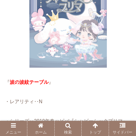
『
波の波紋テーブル
』
・レアリティ‥N
・シリーズ‥2019年春ハピバ『シャビーシックプリマ』
メニュー
ホーム
検索
トップ
サイドバー