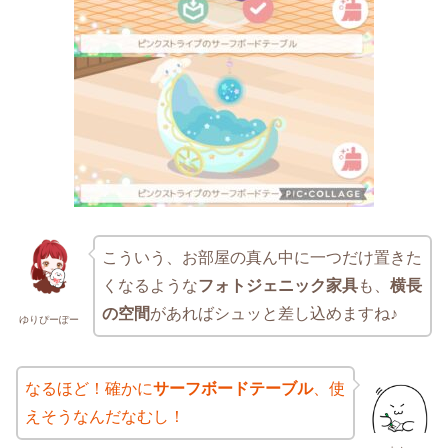
こういう、お部屋の真ん中に一つだけ置きた
くなるような
フォトジェニック家具
も、
横長
の空間
があればシュッと差し込めますね♪
ゆりぴーぽー
なるほど！確かに
サーフボードテーブル
、使
えそうなんだなむし！