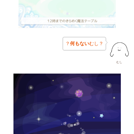
？
何もない
むし？
むし