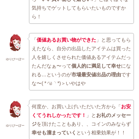
気持ちでゲットしてもらいたいものですか
ら！
「
価値あるお買い物ができた
」と思ってもら
えたなら、自分の出品したアイテムは買った
人を嬉しくさせられた価値あるアイテムだっ
ゆりぴーぽー
たんだなぁ〜って
個人的に満足して幸せ
にな
れる…というのが
市場最安値出品の理由
です
な〜( * ◜௰◝ *)＞いやはや
何度か、お買い上げいただいた方から「
お安
くてうれしかったです！
」と
お礼のメッセー
ジ
を頂けたこともあり、、コインのみならず
ゆりぴーぽー
幸せも溜まっていく
という相乗効果が！！