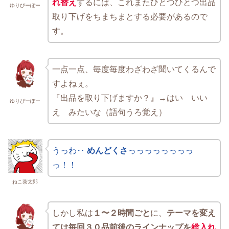
れ替え
するには、これまたひとつひとつ出品
ゆりぴーぽー
取り下げをちまちまとする必要があるので
す。
一点一点、毎度毎度わざわざ聞いてくるんで
すよねぇ。
『出品を取り下げますか？』→はい いい
ゆりぴーぽー
え みたいな（語句うろ覚え）
うっわ‥
めんどくさ
っっっっっっっっ
っ！！
ねこ茶太郎
しかし私は
１〜２時間ごと
に、
テーマを変え
ては毎回３０品前後のラインナップを
総入れ