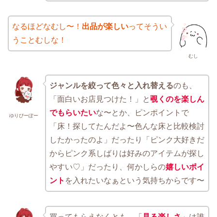
なるほどなむし〜！
出品が楽しい
ってそうい
うことむしな！
むし
ジャンルを絞って色々と入れ替える
のも、
「面白いお店見つけた！」と
覗くのを楽しん
でもらいたい
な〜とか、ピンポイントで
ゆりぴーぽー
「床！探してたんだよ〜色んな床と比較検討
したかったのよ」だったり「ピンク大好きだ
からピンク系しばりは好みのアイテムが探し
やすい♡」だったり、何かしらの
嬉しいポイ
ント
を入れたいなぁという気持ちからです〜
買ってもらえなくとも、「
見る楽しさ
」は誰