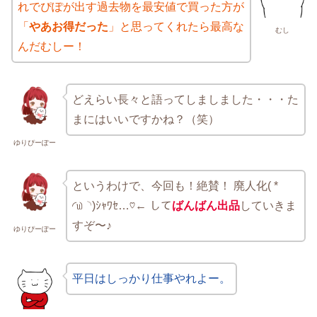
れでぴぽが出す過去物を最安値で買った方が
「
やあお得だった
」と思ってくれたら最高な
むし
んだむしー！
どえらい長々と語ってしましました・・・た
まにはいいですかね？（笑）
ゆりぴーぽー
というわけで、今回も！絶賛！ 廃人化( *
◜௰◝)ｼｬﾜｾ…♡← して
ばんばん出品
していきま
すぞ〜♪
ゆりぴーぽー
平日はしっかり仕事やれよー。