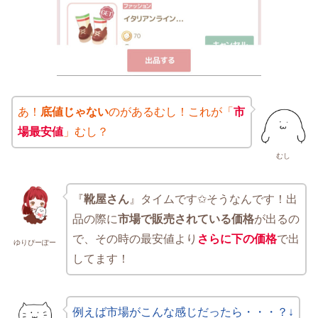
あ！
底値じゃない
のがあるむし！これが「
市
場最安値
」むし？
むし
『
靴屋さん
』タイムです✩そうなんです！出
品の際に
市場で販売されている価格
が出るの
で、その時の最安値より
さらに下の価格
で出
ゆりぴーぽー
してます！
例えば市場がこんな感じだったら・・・？↓