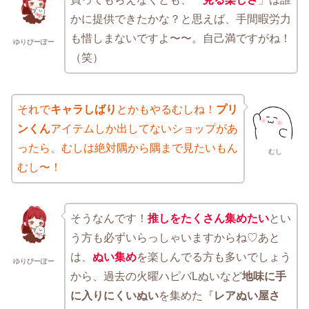
かに提供できたかな？と思えば、手間暇労力
も惜しまないですよ〜〜。自己満ですがね！
ゆりぴーぽー
（笑）
それで
キャラしばり
とかもやるむしね！
プリ
ンくん
アイテムしか出してないショップがあ
ったら、むしは絶対隅から隅まで見たいもん
むし
むし〜！
そうなんです！
推しをたくさん集めたい
とい
う方も必ずいらっしゃいますからね♡あと
は、
ぬい集め
を楽しんでる方も多いでしょう
ゆりぴーぽー
から、過去の火曜ハピバLぬいなど
地味に手
に入りにくいぬい
を集めた『
レアぬい屋さ