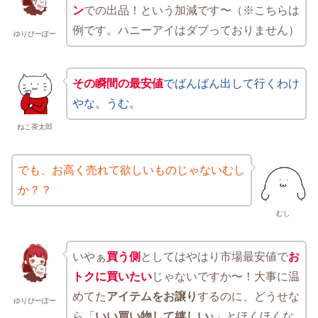
ン
での出品！という加減です〜（※こちらは
例です。ハニーアイはダブっておりません）
ゆりぴーぽー
その瞬間の最安値
でばんばん出して行くわけ
やな。うむ。
ねこ茶太郎
でも、お高く売れて欲しいものじゃないむし
か？？
むし
いやぁ
買う側
としてはやはり市場最安値で
お
トクに買いたい
じゃないですか〜！大事に温
めてた
アイテムをお譲り
するのに、どうせな
ゆりぴーぽー
ら「
いい買い物して嬉しい♪
」とほくほくな