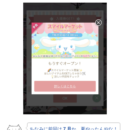
ちなみに前回は
７月
か。夏やったんやな！