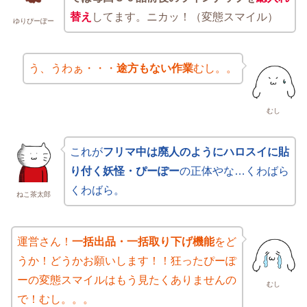
替え
してます。ニカッ！（変態スマイル）
ゆりぴーぽー
う、うわぁ・・・
途方もない作業
むし。。
むし
これが
フリマ中は廃人のようにハロスイに貼
り付く妖怪・ぴーぽー
の正体やな…くわばら
くわばら。
ねこ茶太郎
運営さん！
一括出品・一括取り下げ機能
をど
うか！どうかお願いします！！狂ったぴーぽ
ーの変態スマイルはもう見たくありませんの
むし
で！むし。。。