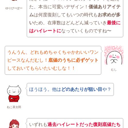
た、本当に可愛いデザイン！
価値ありアイテ
ゆりぴーぽー
ム
は何度復刻してもいつの時代も
お求めが多
い
ため、在庫数はどんどん減っていき
最後に
はハイレートに
なっていくものですね〜
うんうん、どれもめちゃくちゃかわいいワン
ピースなんだむし！
底値のうちに必ずゲット
しておいてもらいたいむしな！！
むし
ほうほう。他は
どのあたりが狙い目
や？
ねこ茶太郎
いずれも
過去ハイレートだった復刻底値たち