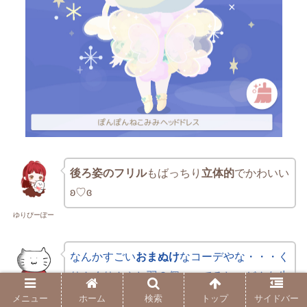
後ろ姿のフリル
もばっちり
立体的
でかわいい
ʚ♡ɞ
ゆりぴーぽー
なんかすごい
おまぬけ
なコーデやな・・・く
りんくりんやし羽２個ついてるし…どんな生
き物やねん…
メニュー
ホーム
検索
トップ
サイドバー
ねこ茶太郎