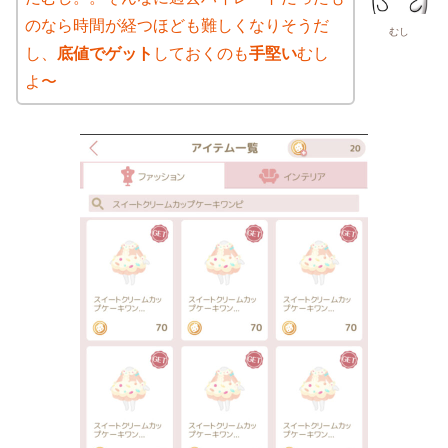
のなら時間が経つほども難しくなりそうだ
むし
し、
底値でゲット
しておくのも
手堅い
むし
よ〜