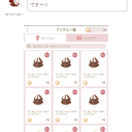
です〜✩
ゆりぴーぽー