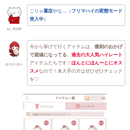
こりゃ
重症
やな…（
フリマハイの変態モード
突入中
）
ねこ茶太郎
今から挙げて行くアイテムは、
復刻のおかげ
で底値になってる
、
過去の大人気ハイレート
アイテムたちです！
ほんとにほん〜とにオス
ゆりぴーぽー
スメ
なので！未入手の方はぜひぜひチェック
を♡