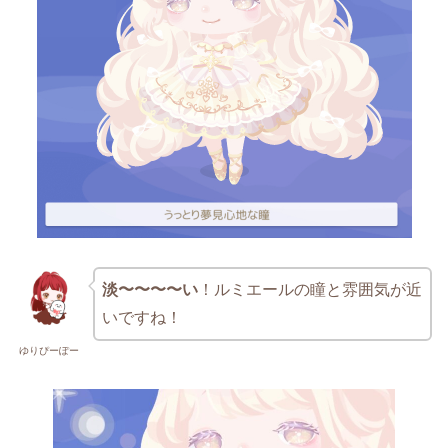
淡〜〜〜〜い
！ルミエールの瞳と雰囲気が近
いですね！
ゆりぴーぽー