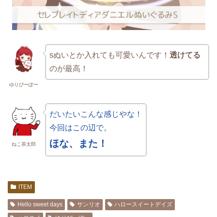
sぬいとか入れても可愛いんです！
透けてる
のが最高！
ゆりぴーぽー
だいたいこんな感じやな！
今回はこの辺で。
ほな、また！
ねこ茶太郎
ITEM
Hello sweet days
サンリオ
ハロースイートデイズ