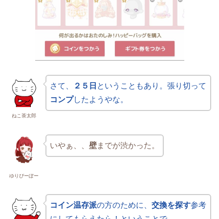
さて、
２５日
ということもあり。張り切って
コンプ
したようやな。
ねこ茶太郎
いやぁ、、
壁
までが渋かった。
ゆりぴーぽー
コイン温存派
の方のために、
交換を探す
参考
にしてもらえたら！ということで。