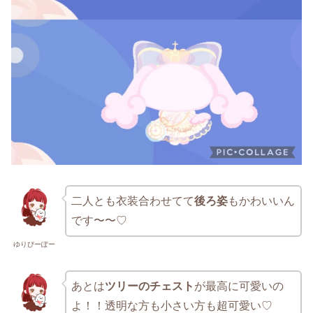
二人とも衣装合わせてて
後ろ姿
もかわいいん
です〜〜♡
ゆりぴーぽー
あとは
ツリーのチェスト
が最高に可愛いの
よ！！透明な方も小さい方も超可愛い♡