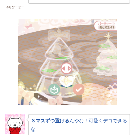
ゆりぴーぽー
３マスずつ置ける
んやな！可愛くデコできる
な！