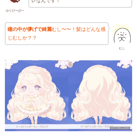
レなんです！
ゆりぴーぽー
瞳の中が儚げで綺麗
むし〜〜！髪はどんな感
じむしか？？
むし