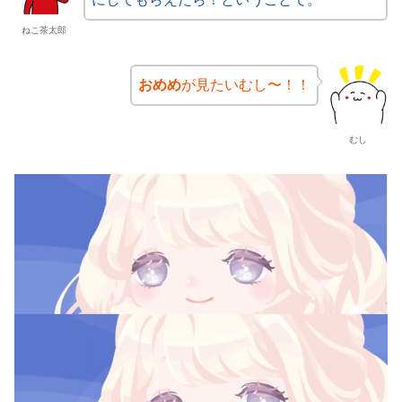
ねこ茶太郎
おめめ
が見たいむし〜！！
むし