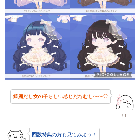
綺麗
だし
女の子
らしい感じだなむし〜〜♡
むし
回数特典
の方も見てみよう！