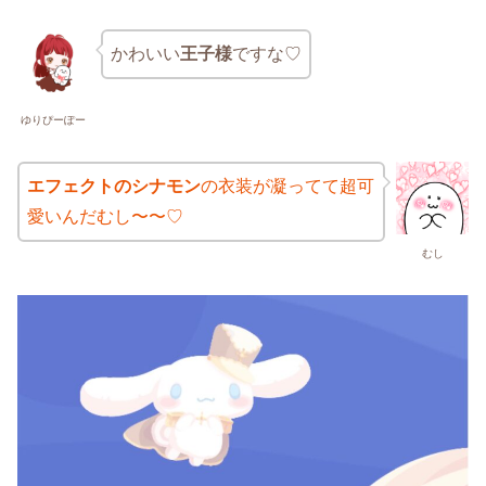
かわいい
王子様
ですな♡
ゆりぴーぽー
エフェクトのシナモン
の衣装が凝ってて超可
愛いんだむし〜〜♡
むし