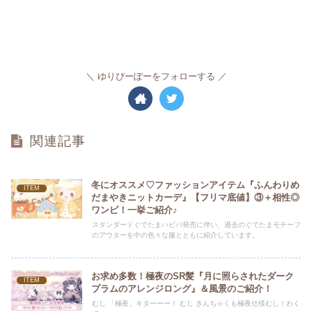
ゆりぴーぽーをフォローする
関連記事
冬にオススメ♡ファッションアイテム『ふんわりめ
ITEM
だまやきニットカーデ』【フリマ底値】③＋相性◎
ワンピ！一挙ご紹介♪
スタンダードぐでたまハピバ発売に伴い、過去のぐでたまモチーフ
のアウターを中の色々な服とともに紹介しています。
お求め多数！極夜のSR髪『月に照らされたダーク
ITEM
プラムのアレンジロング』＆風景のご紹介！
むし 「極夜」キターーー！ むし きんちゃくも極夜仕様むし！わく