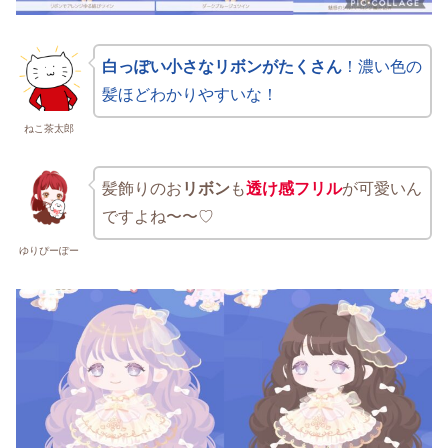
白っぽい小さなリボンがたくさん
！濃い色の
髪ほどわかりやすいな！
ねこ茶太郎
髪飾りのお
リボン
も
透け感フリル
が可愛いん
ですよね〜〜♡
ゆりぴーぽー