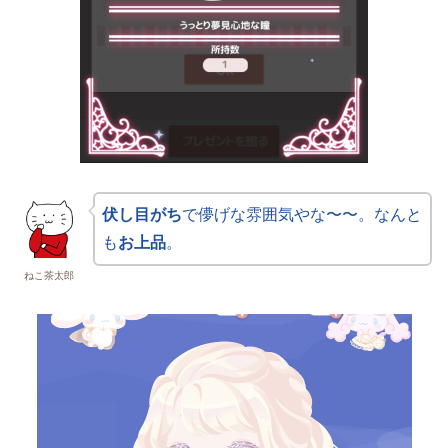
伏し目がち
で儚げな雰囲気やな〜〜。なんと
も
お上品
。
ねこ茶太郎