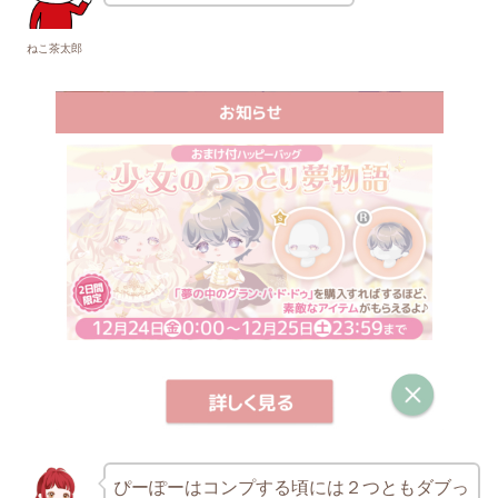
ねこ茶太郎
ぴーぽーはコンプする頃には２つともダブっ