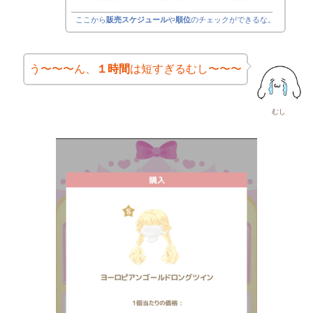
ここから
販売スケジュール
や
順位
のチェックができるな。
う〜〜〜ん、
１時間
は短すぎるむし〜〜〜
むし