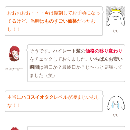
おおおおお・・・今は復刻してお手頃になっ
てるけど、当時は
ものすごい価格
だったむ
し！！
むし
そうです。
ハイレート髪
の
価格の移り変わり
をチェックしておりました。
いちばんお安い
瞬間
は初日か？最終日か？じ〜っと見張って
ゆりぴーぽー
ました（笑）
本当に
ハロスイオタク
レベルが凄まじいむし
な！！
むし