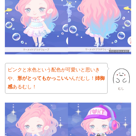
ピンクと水色という配色が可愛いと思いき
や、
形がとってもかっこいい
んだむし！
姉御
感
あるむし！
むし