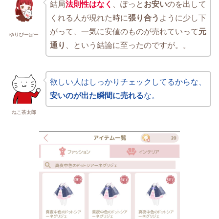
結局
法則性はなく
、ぽっと
お安い
のを出して
くれる人が現れた時に
張り合う
ように少し下
がって、一気に安値のものが売れていって
元
ゆりぴーぽー
通り
、という結論に至ったのですが。。
欲しい人はしっかりチェックしてるからな、
安いのが出た瞬間に売れる
な。
ねこ茶太郎