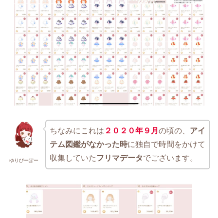
ちなみにこれは
２０２０年９月
の頃の、
アイ
テム図鑑がなかった時
に独自で時間をかけて
収集していた
フリマデータ
でございます。
ゆりぴーぽー