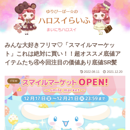
みんな大好きフリマ♡「スマイルマーケッ
ト」これは絶対に買い！！超オススメ底値ア
イテムたち④今回注目の価値あり底値SR髪
2022.08.11
2021.12.20
ITEM