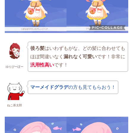
後ろ髪
はいわずもがな、どの髪に合わせても
ほぼ間違いなく
漏れなく可愛い
です！非常に
汎用性高い
です！
ゆりぴーぽー
マーメイドグラデ
の方も見てもらおう！
ねこ茶太郎