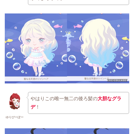
やはりこの唯一無二の後ろ髪の
大胆なグラ
デ
！
ゆりぴーぽー