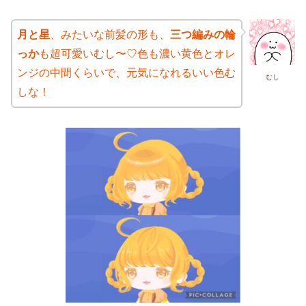
月と星
、みたいな前髪の形も、
三つ編みの輪
っか
も超可愛いむし〜♡色も濃い黄色とオレ
ンジの中間くらいで、元気になれるいい色む
むし
しな！