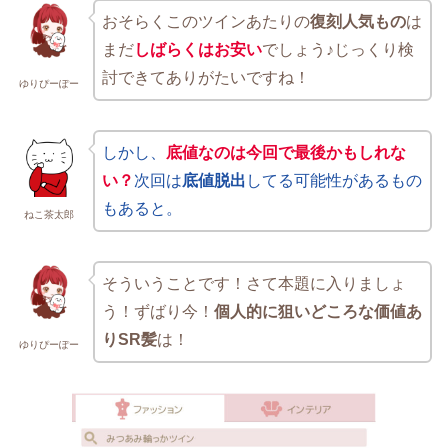
おそらくこのツインあたりの
復刻人気もの
は
まだ
しばらくはお安い
でしょう♪じっくり検
討できてありがたいですね！
ゆりぴーぽー
しかし、
底値なのは今回で最後かもしれな
い？
次回は
底値脱出
してる可能性があるもの
もあると。
ねこ茶太郎
そういうことです！さて本題に入りましょ
う！ずばり今！
個人的に狙いどころな価値あ
りSR髪
は！
ゆりぴーぽー