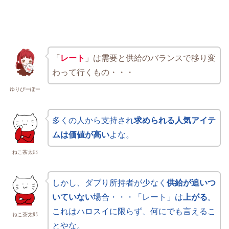
「
レート
」は需要と供給のバランスで移り変
わって行くもの・・・
ゆりぴーぽー
多くの人から支持され
求められる人気アイテ
ムは価値が高い
よな。
ねこ茶太郎
しかし、ダブり所持者が少なく
供給が追いつ
いていない
場合・・・「レート」は
上がる
。
これはハロスイに限らず、何にでも言えるこ
ねこ茶太郎
とやな。