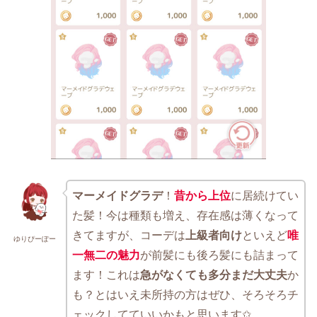
マーメイドグラデ
！
昔から上位
に居続けてい
た髪！今は種類も増え、存在感は薄くなって
きてますが、コーデは
上級者向け
といえど
唯
ゆりぴーぽー
一無二の魅力
が前髪にも後ろ髪にも詰まって
ます！これは
急がなくても多分まだ大丈夫
か
も？とはいえ未所持の方はぜひ、そろそろチ
ェックしてていいかもと思います✩