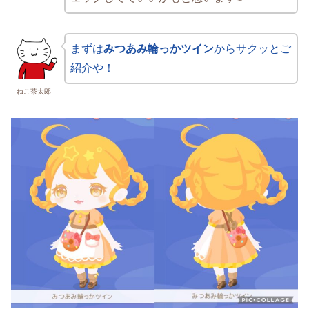
まずは
みつあみ輪っかツイン
からサクッとご
紹介や！
ねこ茶太郎