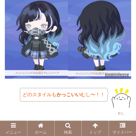
どのスタイルも
かっこいい
むし〜！！
むし
ということで、今回は
過去にハイレートだっ
メニュー
ホーム
検索
トップ
サイドバー