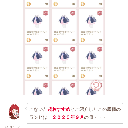
こないだ
超おすすめ
とご紹介したこの
底値の
ワンピ
は、
２０２０年９月
の頃・・・
ゆりぴーぽー