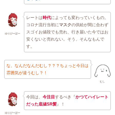
レートは
時代
によっても変わっていくもの。
コロナ流行当初に
マスク
の供給が間に合わず
スゴイお値段でも売れ、行き届いた今ではお
ゆりぴーぽー
安くないと売れない。そう、そんなもんで
す。
な、なんだなんだむし？？？ちょっと今日は
雰囲気が違うむし？！
むし
今回は、
今注目
するべき『
かつてハイレート
だった底値SR髪
』！
ゆりぴーぽー