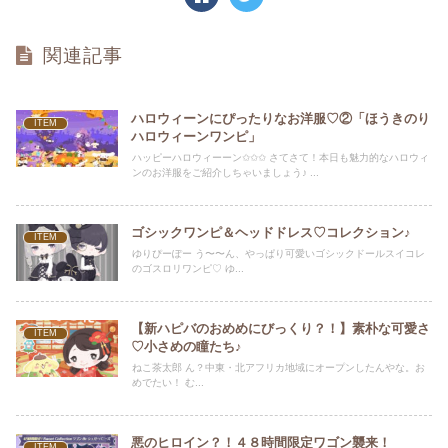
関連記事
ハロウィーンにぴったりなお洋服♡②「ほうきのり
ITEM
ハロウィーンワンピ」
ハッピーハロウィーーン✩✩✩ さてさて！本日も魅力的なハロウィ
ンのお洋服をご紹介しちゃいましょう♪ ...
ゴシックワンピ＆ヘッドドレス♡コレクション♪
ITEM
ゆりぴーぽー う〜〜ん、やっぱり可愛いゴシックドールスイコレ
のゴスロリワンピ♡ ゆ...
【新ハピバのおめめにびっくり？！】素朴な可愛さ
ITEM
♡小さめの瞳たち♪
ねこ茶太郎 ん？中東・北アフリカ地域にオープンしたんやな。お
めでたい！ む...
悪のヒロイン？！４８時間限定ワゴン襲来！
ITEM