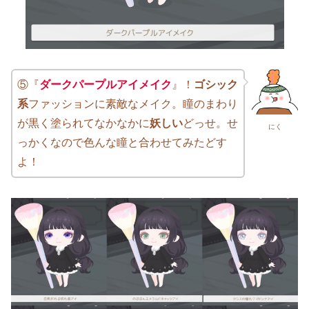
⑤『
ダークパープルアイメイク
』！
ゴシック
系
ファッションに素敵なメイク。瞳のまわり
が黒く塗られてなかなかに
妖しい
どっせ。せ
にく
っかくなので色んな瞳と合わせてみたどす
よ！