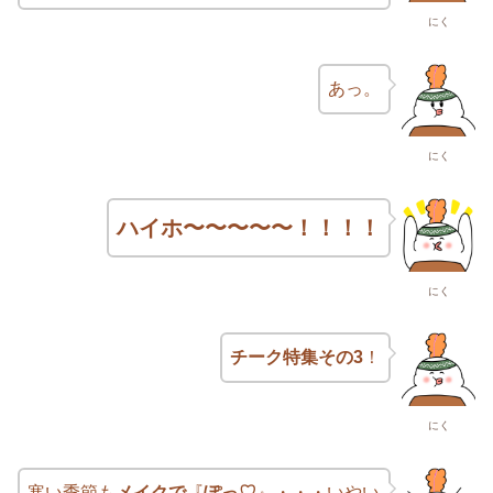
にく
あっ。
にく
ハイホ〜〜〜〜〜！！！！
にく
チーク特集その3
！
にく
寒い季節も
メイクで
『
ぽっ♡
』・・・いやい