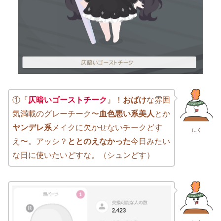
①『
仄暗いゴーストチーク
』！
おばけ
な雰囲
気満載のグレーチーク〜
血色悪い系美人
とか
ヤンデレ系
メイクに欠かせないチークどす
にく
え〜。アッシ？
ととのえなかった
今日みたい
な日に使いたいどすな。（シュンどす）