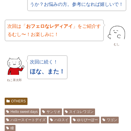
うか？お悩みの方。参考になれば嬉しいで！
次回は「
おフェロなレディアイ
」をご紹介す
るむし〜！お楽しみに！
むし
次回に続く！
ほな、また！
ねこ茶太郎
OTHERS
Hello sweet days
サンリオ
スイコレワゴン
ハロースイートデイズ
ハロスイ
ゆりぴーぽー
ワゴン
瞳