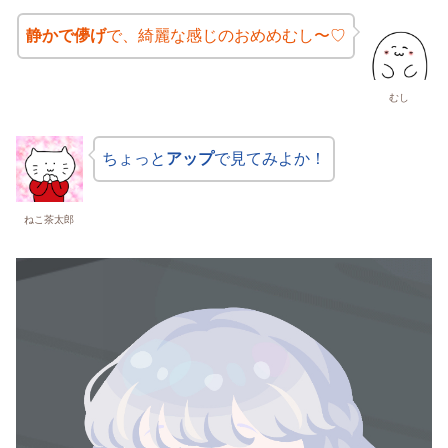
静かで儚げ
で、綺麗な感じのおめめむし〜♡
むし
ちょっと
アップ
で見てみよか！
ねこ茶太郎