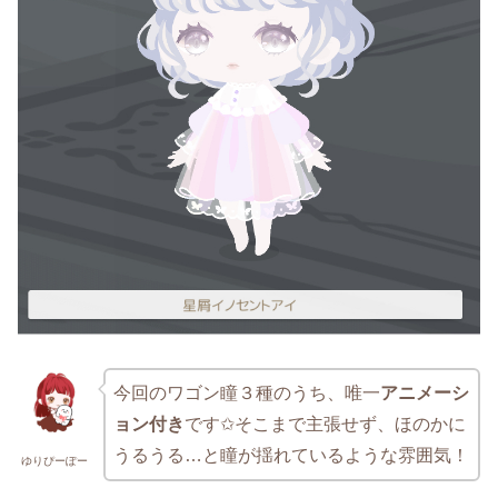
今回のワゴン瞳３種のうち、唯一
アニメーシ
ョン付き
です✩そこまで主張せず、ほのかに
うるうる…と瞳が揺れているような雰囲気！
ゆりぴーぽー