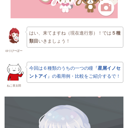
はい、来てますね（現在進行形）！では
５種
類目
いきましょう！
ゆりぴーぽー
今回は６種類のうちの一つの瞳『
星屑イノセ
ントアイ
』の着用例・比較をご紹介するで！
ねこ茶太郎