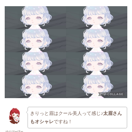
きりっと眉はクール美人って感じ♪
太眉さん
もオシャレ
ですね！
ゆりぴーぽー