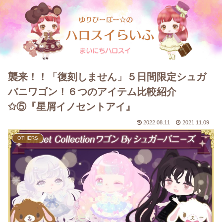
襲来！！「復刻しません」５日間限定シュガ
バニワゴン！６つのアイテム比較紹介
✩⑤『星屑イノセントアイ』
2022.08.11
2021.11.09
OTHERS