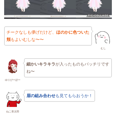
チークなしも儚げだけど、
ほのかに色ついた
頬
もよいむしな〜〜
むし
細かいキラキラ
が入ったものもバッチリです
ね〜
ゆりぴーぽー
眉の組み合わせ
も見てもらおうか！
ねこ茶太郎