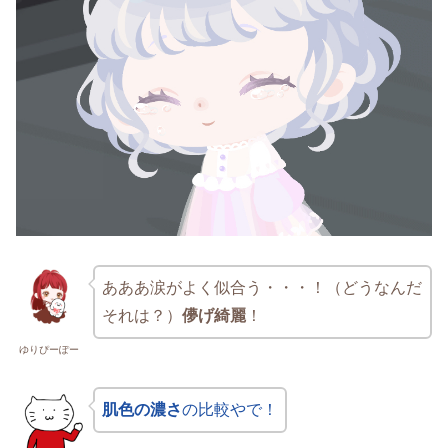
あああ涙がよく似合う・・・！（どうなんだ
それは？）
儚げ綺麗
！
ゆりぴーぽー
肌色の濃さ
の比較やで！