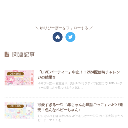
ゆりぴーぽーをフォローする
関連記事
『LIVEパーティー』中止！！2/24配信時チャレン
OTHERS
ジの結果✩
ゆりぴーぽー 宣言通り、先日2/24ミラティブ配信にてLIVEパーテ
ィーの楽しさを見つけようと試し...
可愛すぎる〜♡『赤ちゃんお世話ごっこ』ハピバ発
OTHERS
売！色んなベビーちゃん♪
むし なんておきゃわいいハピバむしか〜〜♡♡ ねこ茶太郎 またベ
ビーテーマ！！ む...