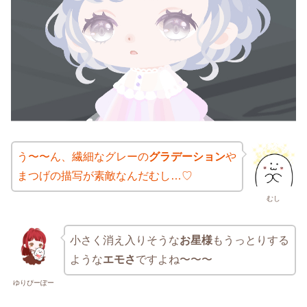
う〜〜ん、繊細なグレーの
グラデーション
や
まつげの描写が素敵なんだむし…♡
むし
小さく消え入りそうな
お星様
もうっとりする
ような
エモさ
ですよね〜〜〜
ゆりぴーぽー