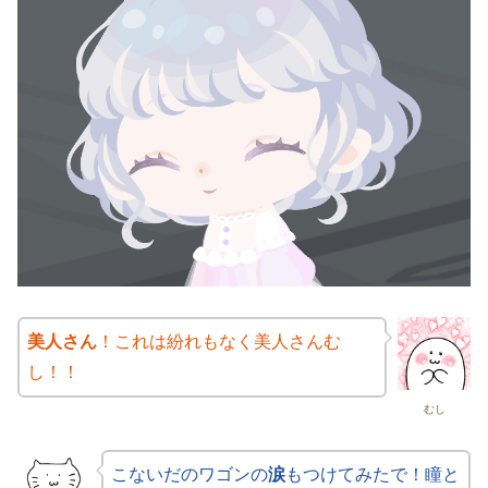
美人さん
！これは紛れもなく美人さんむ
し！！
むし
こないだのワゴンの
涙
もつけてみたで！瞳と