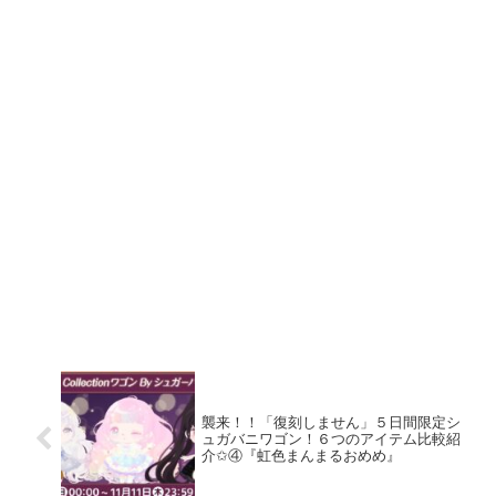
襲来！！「復刻しません」５日間限定シ
ュガバニワゴン！６つのアイテム比較紹
介✩④『虹色まんまるおめめ』