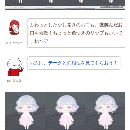
ふわっとした少し開きのお口も、
微笑んだお
口
も素敵！
ちょっと色つきのリップ
もいいで
すね〜♡
ゆりぴーぽー
お次は、
チーク
との相性を見てもらおう！
ねこ茶太郎