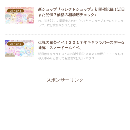
新ショップ『セレクトショップ』初開催記録！近日
OTHERS
また開催？価格の相場感チェック♪
ねこ茶太郎 この間開催された『バイヤーショップ＆セレクトショ
ップ』には度肝抜かれたよな。 ...
伝説の鬼畜イベ！２０１７年キキララバースデー✩
OTHERS
通称「スノードームイベ」
明日はキキララちゃんのお誕生日♡ ２０２１年現在・・・今もは
や入手不可と言っても過言ではない 本ブロ...
スポンサーリンク